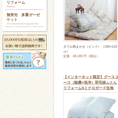
リフォーム
Reform
無蛍光 多重ガーゼ
ケット
non-fluorescent gauze ket
ダブル柄まかせ（ピンク）（190×210
㎝）
定価 48,180 円（税込）
【インターネット限定】グース
ース（除塵+洗浄）羽毛掛ふとん
リフォームSミクロガード生地