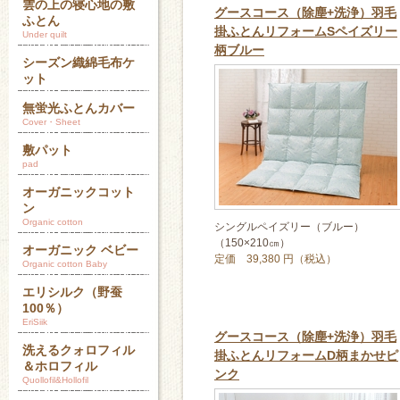
雲の上の寝心地の敷
グースコース（除塵+洗浄）羽毛
ふとん
掛ふとんリフォームSペイズリー
Under quilt
柄ブルー
シーズン織綿毛布ケ
ット
無蛍光ふとんカバー
Cover・Sheet
敷パット
pad
オーガニックコット
ン
Organic cotton
シングルペイズリー（ブルー）
（150×210㎝）
オーガニック ベビー
定価 39,380 円（税込）
Organic cotton Baby
エリシルク（野蚕
100％）
EriSiik
グースコース（除塵+洗浄）羽毛
洗えるクォロフィル
掛ふとんリフォームD柄まかせピ
＆ホロフィル
ンク
Quollofil&Hollofil