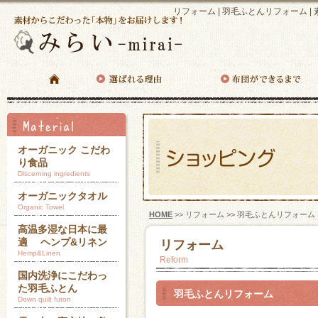
リフォーム | 羽毛ふとんリフォーム
オーガニック こだわ
り食品
Discerning ingredients
オーガニックタオル
Organic Towel
HOME
>> リフォーム >> 羽毛ふとんリフォーム
高温多湿な日本に最
適 ヘンプ&リネン
リフォーム
Hemp&Linen
Reform
国内洗浄にこだわっ
た羽毛ふとん
羽毛ふとんリフォーム
Down quilt futon