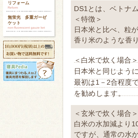
リフォーム
DS1とは、ベトナ
Reform
無蛍光 多重ガーゼ
＜特徴＞
ケット
日本米と比べ、粒
non-fluorescent gauze ket
香り米のような香
＜白米で炊く場合
日本米と同じよう
最初は1－2合程度
を勧めします。
＜玄米で炊く場合
白米の水加減より1
ですが、通常の水