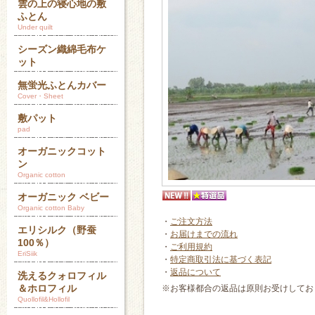
雲の上の寝心地の敷
ふとん
Under quilt
シーズン織綿毛布ケ
ット
無蛍光ふとんカバー
Cover・Sheet
敷パット
pad
オーガニックコット
ン
Organic cotton
オーガニック ベビー
Organic cotton Baby
・
ご注文方法
エリシルク（野蚕
・
お届けまでの流れ
100％）
・
ご利用規約
EriSiik
・
特定商取引法に基づく表記
・
返品について
洗えるクォロフィル
＆ホロフィル
※お客様都合の返品は原則お受けしてお
Quollofil&Hollofil