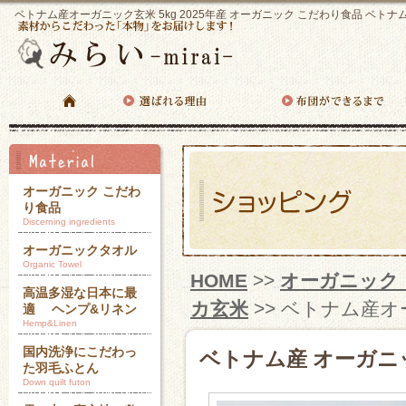
ベトナム産オーガニック玄米 5kg 2025年産 オーガニック こだわり食品 ベ
オーガニック こだわ
り食品
Discerning ingredients
オーガニックタオル
Organic Towel
HOME
>>
オーガニック
高温多湿な日本に最
カ玄米
>> ベトナム産オー
適 ヘンプ&リネン
Hemp&Linen
国内洗浄にこだわっ
ベトナム産 オーガニ
た羽毛ふとん
Down quilt futon