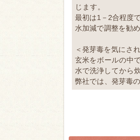
じます。
最初は1－2合程度
水加減で調整を勧
＜発芽毒を気にさ
玄米をボールの中で
水で洗浄してから
弊社では、発芽毒